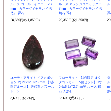
ルース ゴールドイエロー 2.7
ルース オレンジコニャック 2.
ル
mm カラーダイヤモンド 天
7mm カラーダイヤモンド 天
カ
然石 裸石
然石 裸石
裸
20,350円(税1,850円)
20,350円(税1,850円)
20
ユーディアライト ペアカボシ
フローライト 【1点限定 オク
ダ
ョン 約 21x12.3x2.7mm 【1点
タゴンカット 5個セット】 約1
ル
限定ルース】 天然石 パワース
0.6x6.3xT2.7mm等 ルース 裸
m
トーン
石 天然石
然
3,696円(税336円)
3,960円(税360円)
1,