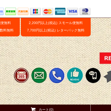
配便無料
2,200円以上(税込) スモール便無料
手数料無料
7,700円以上(税込) レターパック無料
カート(0)