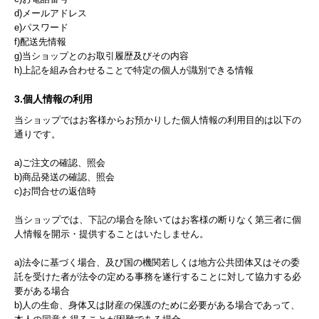
d)メールアドレス
e)パスワード
f)配送先情報
g)当ショップとのお取引履歴及びその内容
h)上記を組み合わせることで特定の個人が識別できる情報
3.個人情報の利用
当ショップではお客様からお預かりした個人情報の利用目的は以下の
通りです。
a)ご注文の確認、照会
b)商品発送の確認、照会
c)お問合せの返信時
当ショップでは、下記の場合を除いてはお客様の断りなく第三者に個
人情報を開示・提供することはいたしません。
a)法令に基づく場合、及び国の機関若しくは地方公共団体又はその委
託を受けた者が法令の定める事務を遂行することに対して協力する必
要がある場合
b)人の生命、身体又は財産の保護のために必要がある場合であって、