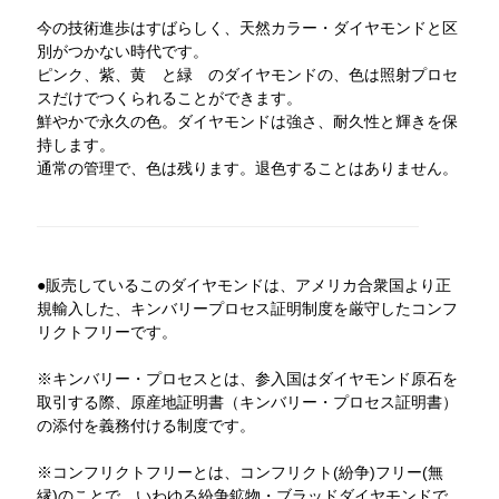
今の技術進歩はすばらしく、天然カラー・ダイヤモンドと区
別がつかない時代です。
ピンク、紫、黄 と緑 のダイヤモンドの、色は照射プロセ
スだけでつくられることができます。
鮮やかで永久の色。ダイヤモンドは強さ、耐久性と輝きを保
持します。
通常の管理で、色は残ります。退色することはありません。
●販売しているこのダイヤモンドは、アメリカ合衆国より正
規輸入した、キンバリープロセス証明制度を厳守したコンフ
リクトフリーです。
※キンバリー・プロセスとは、参入国はダイヤモンド原石を
取引する際、原産地証明書（キンバリー・プロセス証明書）
の添付を義務付ける制度です。
※コンフリクトフリーとは、コンフリクト(紛争)フリー(無
縁)のことで、いわゆる紛争鉱物・ブラッドダイヤモンドで