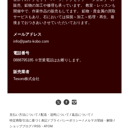
販売、鉱物の加工や修理も承っています。 教室・レッスンも
開催中で、作家作品の販売もしてます。 鉱物・貴金属の買取
サービスもあり、石においては採掘～加工～処理・再生、最
後までおつきあいさせていただいております。
メールアドレス
info@parts-kobo.com
電話番号
0888795185 ※営業電話はお断りします。
販売業者
Tesoro株式会社
支払い方法について
/
配送・送料について
/
返品について
/
特定商取引法に基づく表記
/
プライバシーポリシー
/
メルマガ登録・解除
/
ショップブログ
/
RSS
・
ATOM