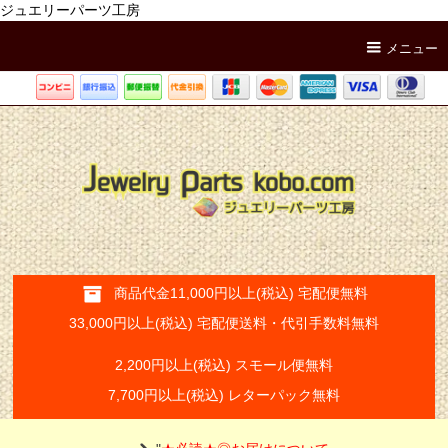
ジュエリーパーツ工房
メニュー
商品代金11,000円以上(税込) 宅配便無料
33,000円以上(税込) 宅配便送料・代引手数料無料
2,200円以上(税込) スモール便無料
7,700円以上(税込) レターパック無料