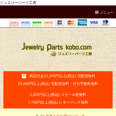
ジュエリーパーツ工房
メニュー
商品代金11,000円以上(税込) 宅配便無料
33,000円以上(税込) 宅配便送料・代引手数料無料
2,200円以上(税込) スモール便無料
7,700円以上(税込) レターパック無料