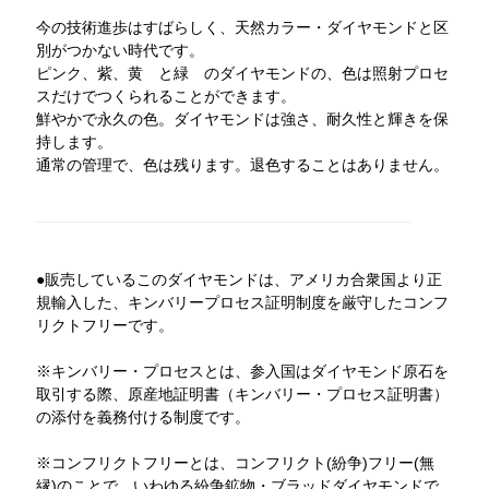
今の技術進歩はすばらしく、天然カラー・ダイヤモンドと区
別がつかない時代です。
ピンク、紫、黄 と緑 のダイヤモンドの、色は照射プロセ
スだけでつくられることができます。
鮮やかで永久の色。ダイヤモンドは強さ、耐久性と輝きを保
持します。
通常の管理で、色は残ります。退色することはありません。
●販売しているこのダイヤモンドは、アメリカ合衆国より正
規輸入した、キンバリープロセス証明制度を厳守したコンフ
リクトフリーです。
※キンバリー・プロセスとは、参入国はダイヤモンド原石を
取引する際、原産地証明書（キンバリー・プロセス証明書）
の添付を義務付ける制度です。
※コンフリクトフリーとは、コンフリクト(紛争)フリー(無
縁)のことで、いわゆる紛争鉱物・ブラッドダイヤモンドで