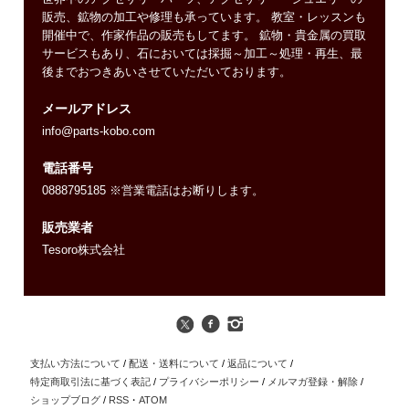
販売、鉱物の加工や修理も承っています。 教室・レッスンも
開催中で、作家作品の販売もしてます。 鉱物・貴金属の買取
サービスもあり、石においては採掘～加工～処理・再生、最
後までおつきあいさせていただいております。
メールアドレス
info@parts-kobo.com
電話番号
0888795185 ※営業電話はお断りします。
販売業者
Tesoro株式会社
支払い方法について
/
配送・送料について
/
返品について
/
特定商取引法に基づく表記
/
プライバシーポリシー
/
メルマガ登録・解除
/
ショップブログ
/
RSS
・
ATOM