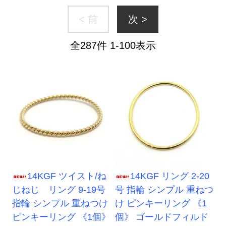
< 前
次 >
全
287
件
1
-
100
表示
14KGF ツイスト/ね
14KGF リング 2-20
じねじ リング 9-19号
号 指輪 シンプル 重ねつ
指輪 シンプル 重ねつけ
け ピンキーリング 《1
ピンキーリング 《1個》
個》 ゴールドフィルド