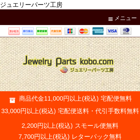
ジュエリーパーツ工房
メニュー
商品代金11,000円以上(税込) 宅配便無料
33,000円以上(税込) 宅配便送料・代引手数料無料
2,200円以上(税込) スモール便無料
7,700円以上(税込) レターパック無料