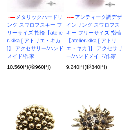
メタリックハードリ
アンティーク調デザ
ング スワロフスキー フ
インリング スワロフス
リーサイズ 指輪【atelie
キー フリーサイズ 指輪
r-kika [ アトリエ・キカ
【atelier-kika [ アトリ
]】 アクセサリー/ハンド
エ・キカ ]】 アクセサリ
メイド/作家
ー/ハンドメイド/作家
10,560円(税960円)
9,240円(税840円)