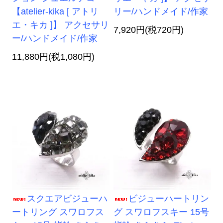
【atelier-kika [ アトリ
リー/ハンドメイド/作家
エ・キカ ]】 アクセサリ
7,920円(税720円)
ー/ハンドメイド/作家
11,880円(税1,080円)
スクエアビジューハ
ビジューハートリン
ートリング スワロフス
グ スワロフスキー 15号