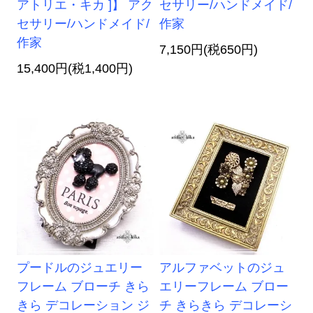
アトリエ・キカ ]】 アク
セサリー/ハンドメイド/
セサリー/ハンドメイド/
作家
作家
7,150円(税650円)
15,400円(税1,400円)
プードルのジュエリー
アルファベットのジュ
フレーム ブローチ きら
エリーフレーム ブロー
きら デコレーション ジ
チ きらきら デコレーシ