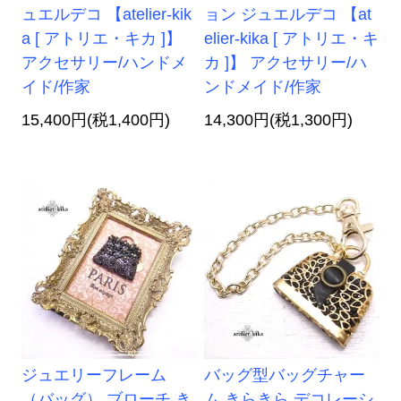
ュエルデコ 【atelier-kik
ョン ジュエルデコ 【at
a [ アトリエ・キカ ]】
elier-kika [ アトリエ・キ
アクセサリー/ハンドメ
カ ]】 アクセサリー/ハ
イド/作家
ンドメイド/作家
15,400円(税1,400円)
14,300円(税1,300円)
ジュエリーフレーム
バッグ型バッグチャー
（バッグ） ブローチ き
ム きらきら デコレーシ