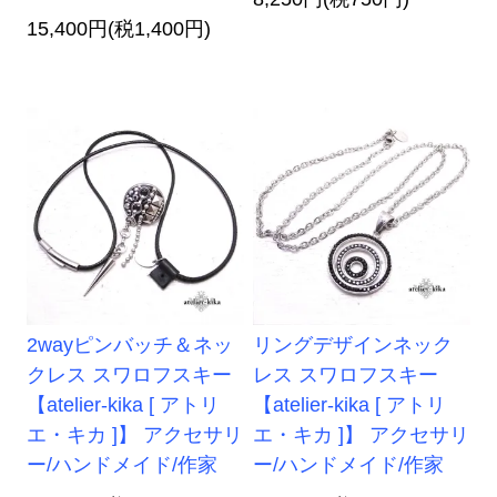
15,400円(税1,400円)
2wayピンバッチ＆ネッ
リングデザインネック
クレス スワロフスキー
レス スワロフスキー
【atelier-kika [ アトリ
【atelier-kika [ アトリ
エ・キカ ]】 アクセサリ
エ・キカ ]】 アクセサリ
ー/ハンドメイド/作家
ー/ハンドメイド/作家