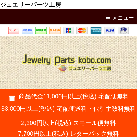
ジュエリーパーツ工房
メニュー
商品代金11,000円以上(税込) 宅配便無料
33,000円以上(税込) 宅配便送料・代引手数料無料
2,200円以上(税込) スモール便無料
7,700円以上(税込) レターパック無料