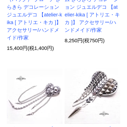
らきら デコレーション
ョン ジュエルデコ 【at
ジュエルデコ 【atelier-k
elier-kika [ アトリエ・キ
ika [ アトリエ・キカ ]】
カ ]】 アクセサリー/ハ
アクセサリー/ハンドメ
ンドメイド/作家
イド/作家
8,250円(税750円)
15,400円(税1,400円)