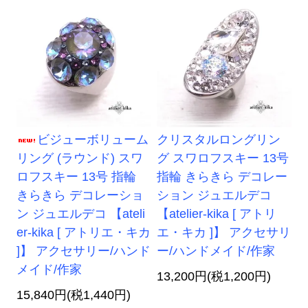
ビジューボリューム
クリスタルロングリン
リング (ラウンド) スワ
グ スワロフスキー 13号
ロフスキー 13号 指輪
指輪 きらきら デコレー
きらきら デコレーショ
ション ジュエルデコ
ン ジュエルデコ 【ateli
【atelier-kika [ アトリ
er-kika [ アトリエ・キカ
エ・キカ ]】 アクセサリ
]】 アクセサリー/ハンド
ー/ハンドメイド/作家
メイド/作家
13,200円(税1,200円)
15,840円(税1,440円)