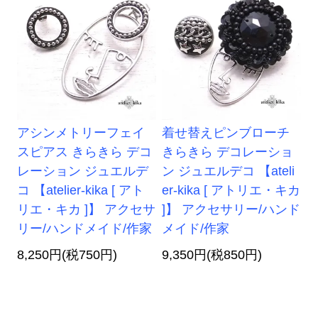
アシンメトリーフェイ
着せ替えピンブローチ
スピアス きらきら デコ
きらきら デコレーショ
レーション ジュエルデ
ン ジュエルデコ 【ateli
コ 【atelier-kika [ アト
er-kika [ アトリエ・キカ
リエ・キカ ]】 アクセサ
]】 アクセサリー/ハンド
リー/ハンドメイド/作家
メイド/作家
8,250円(税750円)
9,350円(税850円)