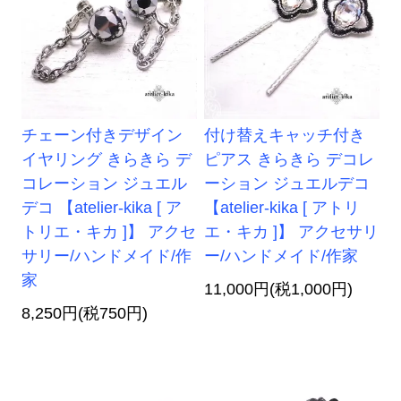
チェーン付きデザイン
付け替えキャッチ付き
イヤリング きらきら デ
ピアス きらきら デコレ
コレーション ジュエル
ーション ジュエルデコ
デコ 【atelier-kika [ ア
【atelier-kika [ アトリ
トリエ・キカ ]】 アクセ
エ・キカ ]】 アクセサリ
サリー/ハンドメイド/作
ー/ハンドメイド/作家
家
11,000円(税1,000円)
8,250円(税750円)