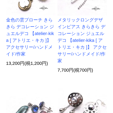
金色の雲ブローチ きら
メタリックロングデザ
きら デコレーション ジ
インピアス きらきら デ
ュエルデコ 【atelier-kik
コレーション ジュエル
a [ アトリエ・キカ ]】
デコ 【atelier-kika [ ア
アクセサリー/ハンドメ
トリエ・キカ ]】 アクセ
イド/作家
サリー/ハンドメイド/作
家
13,200円(税1,200円)
7,700円(税700円)