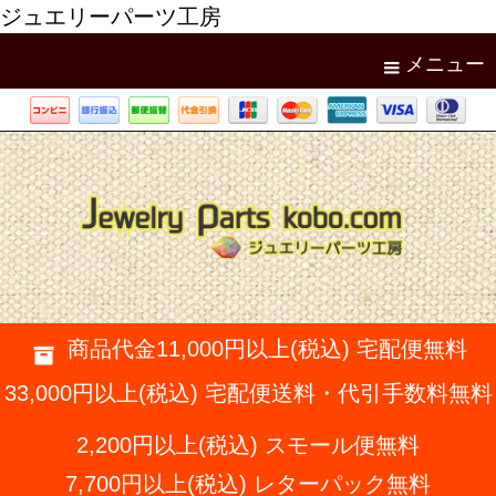
ジュエリーパーツ工房
メニュー
商品代金11,000円以上(税込) 宅配便無料
33,000円以上(税込) 宅配便送料・代引手数料無料
2,200円以上(税込) スモール便無料
7,700円以上(税込) レターパック無料