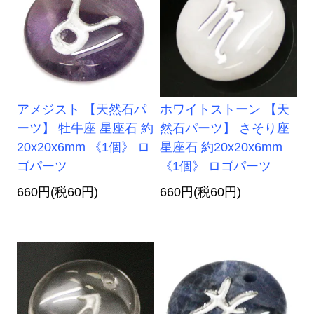
アメジスト 【天然石パ
ホワイトストーン 【天
ーツ】 牡牛座 星座石 約
然石パーツ】 さそり座
20x20x6mm 《1個》 ロ
星座石 約20x20x6mm
ゴパーツ
《1個》 ロゴパーツ
660円(税60円)
660円(税60円)