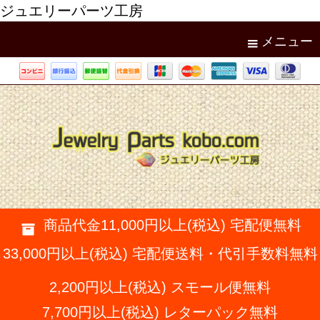
ジュエリーパーツ工房
メニュー
商品代金11,000円以上(税込) 宅配便無料
33,000円以上(税込) 宅配便送料・代引手数料無料
2,200円以上(税込) スモール便無料
7,700円以上(税込) レターパック無料