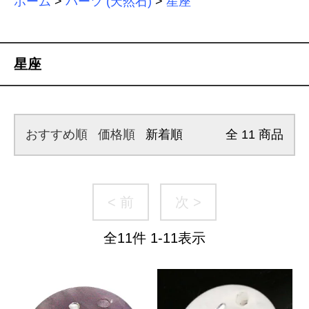
ホーム
>
パーツ (天然石)
>
星座
星座
おすすめ順
価格順
新着順
全
11
商品
< 前
次 >
全
11
件
1
-
11
表示