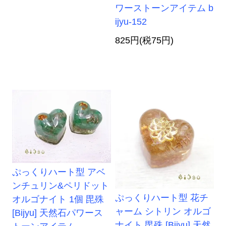
ワーストーンアイテム b
ijyu-152
825円(税75円)
ぷっくりハート型 アベ
ンチュリン&ペリドット
ぷっくりハート型 花チ
オルゴナイト 1個 毘殊
ャーム シトリン オルゴ
[Bijyu] 天然石パワース
ナイト 毘殊 [Bijyu] 天然