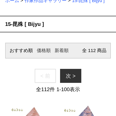
ホーム
>
作家作品ギャラリー
>
15-毘殊 [ Bijyu ]
15-毘殊 [ Bijyu ]
おすすめ順
価格順
新着順
全
112
商品
< 前
次 >
全
112
件
1
-
100
表示