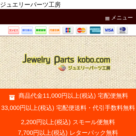
ジュエリーパーツ工房
メニュー
商品代金11,000円以上(税込) 宅配便無料
33,000円以上(税込) 宅配便送料・代引手数料無料
2,200円以上(税込) スモール便無料
7,700円以上(税込) レターパック無料