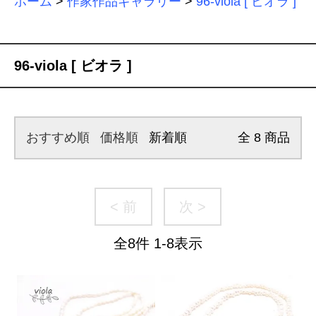
ホーム
>
作家作品ギャラリー
>
96-viola [ ビオラ ]
96-viola [ ビオラ ]
おすすめ順
価格順
新着順
全
8
商品
< 前
次 >
全
8
件
1
-
8
表示