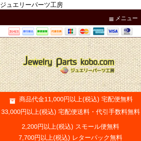
ジュエリーパーツ工房
メニュー
商品代金11,000円以上(税込) 宅配便無料
33,000円以上(税込) 宅配便送料・代引手数料無料
2,200円以上(税込) スモール便無料
7,700円以上(税込) レターパック無料