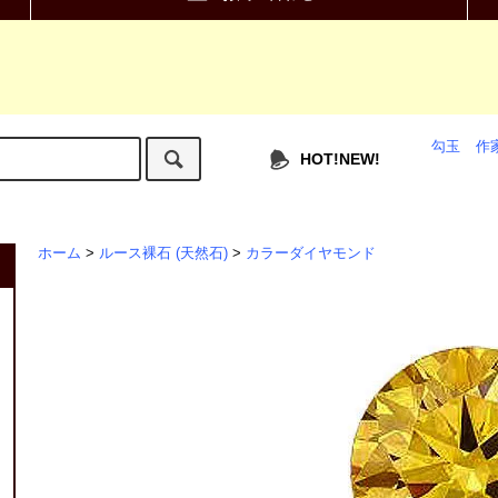
勾玉
作
HOT!NEW!
ホーム
>
ルース裸石 (天然石)
>
カラーダイヤモンド