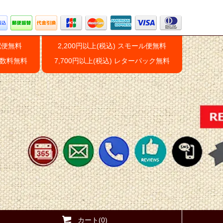
配便無料
2,200円以上(税込) スモール便無料
手数料無料
7,700円以上(税込) レターパック無料
カート(0)