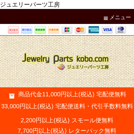
ジュエリーパーツ工房
メニュー
商品代金11,000円以上(税込) 宅配便無料
33,000円以上(税込) 宅配便送料・代引手数料無料
2,200円以上(税込) スモール便無料
7,700円以上(税込) レターパック無料