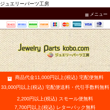
ジュエリーパーツ工房
メニュー
商品代金11,000円以上(税込) 宅配便無料
33,000円以上(税込) 宅配便送料・代引手数料無料
2,200円以上(税込) スモール便無料
7,700円以上(税込) レターパック無料