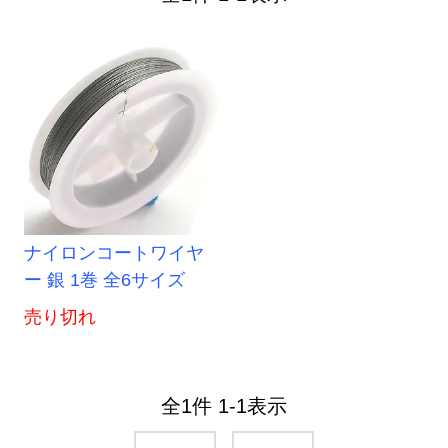
ナイロンコートワイヤ
ー 銀 1巻 全6サイズ
売り切れ
全
1
件
1
-
1
表示