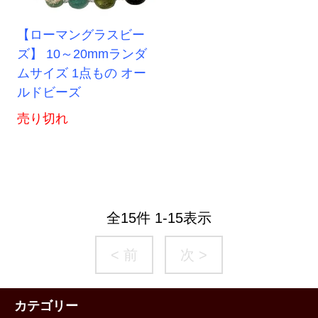
【ローマングラスビー
ズ】 10～20mmランダ
ムサイズ 1点もの オー
ルドビーズ
売り切れ
全
15
件
1
-
15
表示
< 前
次 >
カテゴリー