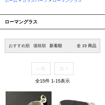
ホーム
>
ガラスパーツ
>
ローマングラス
ローマングラス
おすすめ順
価格順
新着順
全
15
商品
< 前
次 >
全
15
件
1
-
15
表示