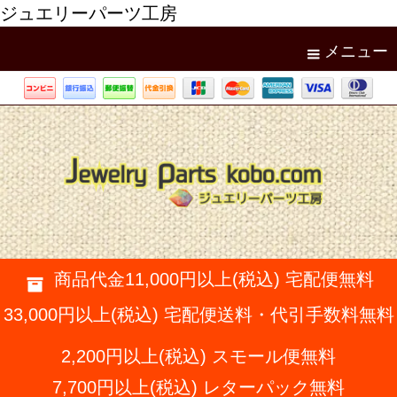
ジュエリーパーツ工房
メニュー
商品代金11,000円以上(税込) 宅配便無料
33,000円以上(税込) 宅配便送料・代引手数料無料
2,200円以上(税込) スモール便無料
7,700円以上(税込) レターパック無料