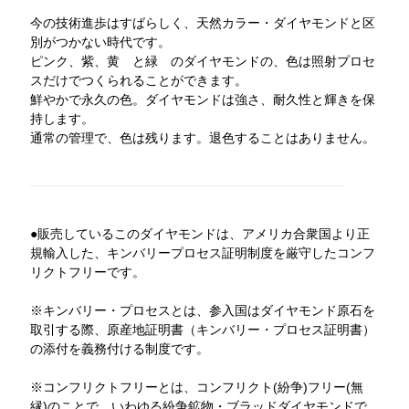
今の技術進歩はすばらしく、天然カラー・ダイヤモンドと区
別がつかない時代です。
ピンク、紫、黄 と緑 のダイヤモンドの、色は照射プロセ
スだけでつくられることができます。
鮮やかで永久の色。ダイヤモンドは強さ、耐久性と輝きを保
持します。
通常の管理で、色は残ります。退色することはありません。
●販売しているこのダイヤモンドは、アメリカ合衆国より正
規輸入した、キンバリープロセス証明制度を厳守したコンフ
リクトフリーです。
※キンバリー・プロセスとは、参入国はダイヤモンド原石を
取引する際、原産地証明書（キンバリー・プロセス証明書）
の添付を義務付ける制度です。
※コンフリクトフリーとは、コンフリクト(紛争)フリー(無
縁)のことで、いわゆる紛争鉱物・ブラッドダイヤモンドで