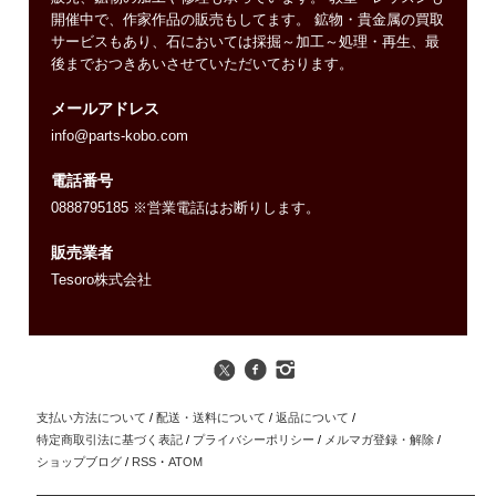
開催中で、作家作品の販売もしてます。 鉱物・貴金属の買取
サービスもあり、石においては採掘～加工～処理・再生、最
後までおつきあいさせていただいております。
メールアドレス
info@parts-kobo.com
電話番号
0888795185 ※営業電話はお断りします。
販売業者
Tesoro株式会社
支払い方法について
/
配送・送料について
/
返品について
/
特定商取引法に基づく表記
/
プライバシーポリシー
/
メルマガ登録・解除
/
ショップブログ
/
RSS
・
ATOM