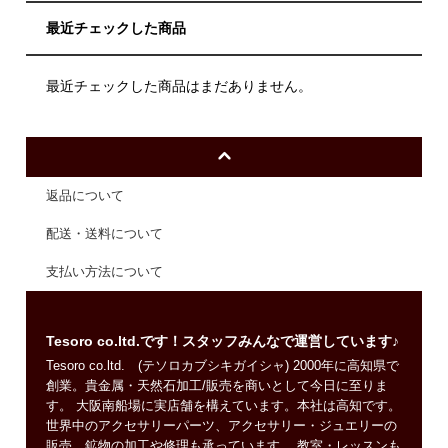
最近チェックした商品
最近チェックした商品はまだありません。
返品について
配送・送料について
支払い方法について
Tesoro co.ltd.です！スタッフみんなで運営しています♪
Tesoro co.ltd. (テソロカブシキガイシャ) 2000年に高知県で
創業。貴金属・天然石加工/販売を商いとして今日に至りま
す。 大阪南船場に実店舗を構えています。本社は高知です。
世界中のアクセサリーパーツ、アクセサリー・ジュエリーの
販売、鉱物の加工や修理も承っています。 教室・レッスンも