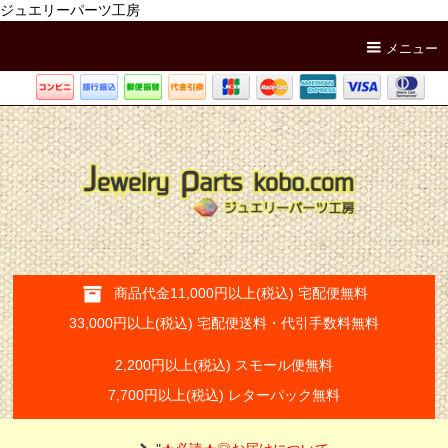
ジュエリーパーツ工房
メニュー
商品代金11,000円以上(税込) 宅配便無料
33,000円以上(税込) 宅配便送料・代引手数料無料
2,200円以上(税込) スモール便無料
7,700円以上(税込) レターパック無料