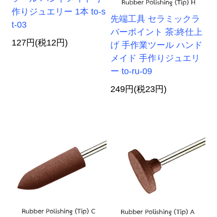
作りジュエリー 1本 to-s
先端工具 セラミックラ
t-03
バーポイント 茶:終仕上
127円(税12円)
げ 手作業ツール ハンド
メイド 手作りジュエリ
ー to-ru-09
249円(税23円)