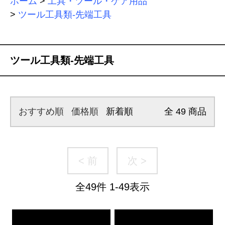
ホーム
>
工具・ツール・ケア用品
>
ツール工具類-先端工具
ツール工具類-先端工具
おすすめ順
価格順
新着順
全
49
商品
< 前
次 >
全
49
件
1
-
49
表示