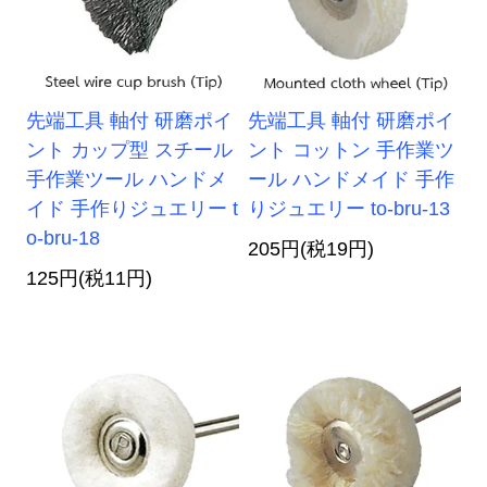
先端工具 軸付 研磨ポイ
先端工具 軸付 研磨ポイ
ント カップ型 スチール
ント コットン 手作業ツ
手作業ツール ハンドメ
ール ハンドメイド 手作
イド 手作りジュエリー t
りジュエリー to-bru-13
o-bru-18
205円(税19円)
125円(税11円)