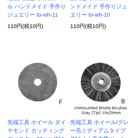
ル ハンドメイド 手作り
ンドメイド 手作りジュ
ジュエリー to-wh-11
エリー to-wh-10
110円(税10円)
110円(税10円)
先端工具 ホイール ダイ
先端工具 ホイール/グレ
ヤモンド カッティング
ー毛ミディアムタイプ