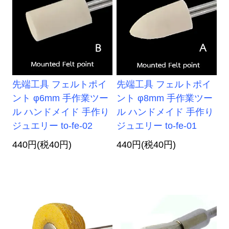
先端工具 フェルトポイ
先端工具 フェルトポイ
ント φ6mm 手作業ツー
ント φ8mm 手作業ツー
ル ハンドメイド 手作り
ル ハンドメイド 手作り
ジュエリー to-fe-02
ジュエリー to-fe-01
440円(税40円)
440円(税40円)