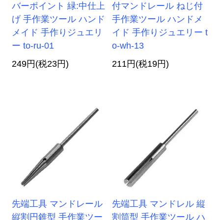
バーポイント 緑:中仕上
付マンドレール ねじ付
げ 手作業ツール ハンド
手作業ツール ハンドメ
メイド 手作りジュエリ
イド 手作りジュエリー t
ー to-ru-01
o-wh-13
249円(税23円)
211円(税19円)
先端工具 マンドレール
先端工具 マンドレル 縦
縦割円錐型 手作業ツー
割筒型 手作業ツール ハ