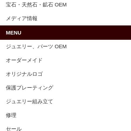
宝石・天然石・鉱石 OEM
メディア情報
MENU
ジュエリー、パーツ OEM
オーダーメイド
オリジナルロゴ
保護プレーティング
ジュエリー組み立て
修理
セール