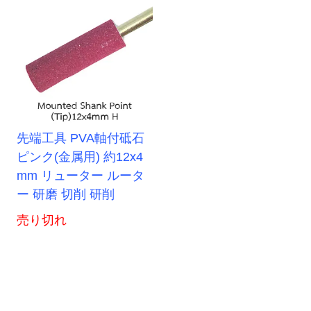
先端工具 PVA軸付砥石
ピンク(金属用) 約12x4
mm リューター ルータ
ー 研磨 切削 研削
売り切れ