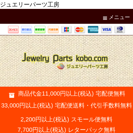
ジュエリーパーツ工房
メニュー
商品代金11,000円以上(税込) 宅配便無料
33,000円以上(税込) 宅配便送料・代引手数料無料
2,200円以上(税込) スモール便無料
7,700円以上(税込) レターパック無料