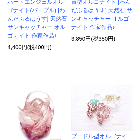
ハートエンジェルオル
置型オルゴナイト [わん
ゴナイト(パープル) [わ
だふるはうす] 天然石 サ
んだふるはうす] 天然石
ンキャッチャー オルゴ
サンキャッチャー オル
ナイト 作家作品♪
ゴナイト 作家作品♪
3,850円(税350円)
4,400円(税400円)
プードル型オルゴナイ