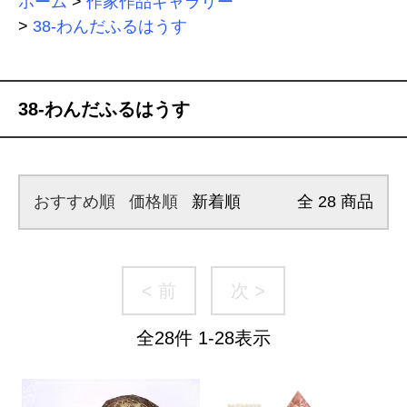
ホーム
>
作家作品ギャラリー
>
38-わんだふるはうす
38-わんだふるはうす
おすすめ順
価格順
新着順
全
28
商品
< 前
次 >
全
28
件
1
-
28
表示