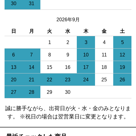
30
31
2026年9月
日
月
火
水
木
金
土
1
2
3
4
5
6
7
8
9
10
11
12
13
14
15
16
17
18
19
20
21
22
23
24
25
26
27
28
29
30
誠に勝手ながら、出荷日が火・水・金のみとなりま
す。 ※祝日の場合は翌営業日に変更となります。