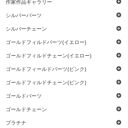
作家作品ギャラリー
シルバーパーツ
シルバーチェーン
ゴールドフィルドパーツ(イエロー)
ゴールドフィルドチェーン(イエロー)
ゴールドフィールドパーツ(ピンク)
ゴールドフィルドチェーン(ピンク)
ゴールドパーツ
ゴールドチェーン
プラチナ