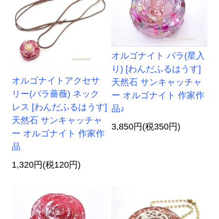
オルゴナイト バラ(星入
り) [わんだふるはうす]
オルゴナイトアクセサ
天然石 サンキャッチャ
リー(バラ薔薇) ネック
ー オルゴナイト 作家作
レス [わんだふるはうす]
品♪
天然石 サンキャッチャ
3,850円(税350円)
ー オルゴナイト 作家作
品
1,320円(税120円)