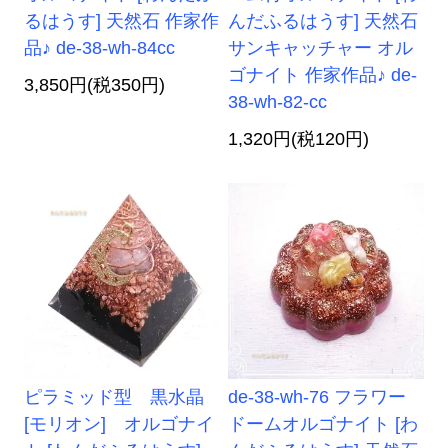
るはうす] 天然石 作家作
んだふるはうす] 天然石
品♪ de-38-wh-84cc
サンキャッチャー オル
ゴナイト 作家作品♪ de-
3,850円(税350円)
38-wh-82-cc
1,320円(税120円)
ピラミッド型 黒水晶
de-38-wh-76 フラワー
[モリオン] オルゴナイ
ドームオルゴナイト [わ