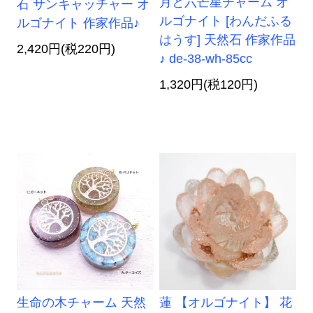
月と六芒星チャーム オ
石 サンキャッチャー オ
ルゴナイト [わんだふる
ルゴナイト 作家作品♪
はうす] 天然石 作家作品
2,420円(税220円)
♪ de-38-wh-85cc
1,320円(税120円)
生命の木チャーム 天然
蓮 【オルゴナイト】 花