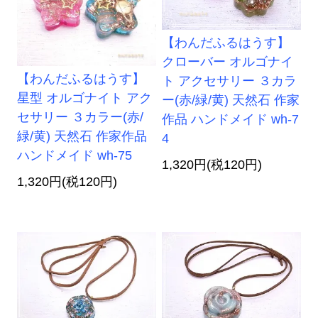
【わんだふるはうす】
クローバー オルゴナイ
【わんだふるはうす】
ト アクセサリー ３カラ
星型 オルゴナイト アク
ー(赤/緑/黄) 天然石 作家
セサリー ３カラー(赤/
作品 ハンドメイド wh-7
緑/黄) 天然石 作家作品
4
ハンドメイド wh-75
1,320円(税120円)
1,320円(税120円)