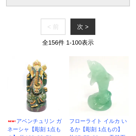
< 前
次 >
全
156
件
1
-
100
表示
アベンチュリン ガ
フローライト イルカ い
ネーシャ【彫刻 1点も
るか【彫刻 1点もの】