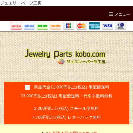
ジュエリーパーツ工房
メニュー
商品代金11,000円以上(税込) 宅配便無料
33,000円以上(税込) 宅配便送料・代引手数料無料
2,200円以上(税込) スモール便無料
7,700円以上(税込) レターパック無料