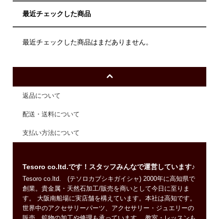
最近チェックした商品
最近チェックした商品はまだありません。
返品について
配送・送料について
支払い方法について
Tesoro co.ltd.です！スタッフみんなで運営しています♪
Tesoro co.ltd. (テソロカブシキガイシャ) 2000年に高知県で
創業。貴金属・天然石加工/販売を商いとして今日に至りま
す。 大阪南船場に実店舗を構えています。本社は高知です。
世界中のアクセサリーパーツ、アクセサリー・ジュエリーの
販売、鉱物の加工や修理も承っています。 教室・レッスンも