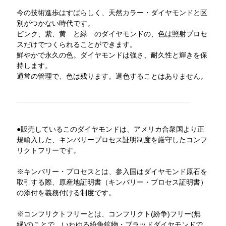
今の技術進歩はすばらしく、天然カラー・ダイヤモンドと区
別がつかない時代です。
ピンク、紫、黄 と緑 のダイヤモンドの、色は照射プロセ
スだけでつくられることができます。
鮮やかで永久の色。ダイヤモンドは強さ、耐久性と輝きを保
持します。
通常の管理で、色は残ります。退色することはありません。
●販売しているこのダイヤモンドは、アメリカ合衆国より正
規輸入した、キンバリープロセス証明制度を厳守したコンフ
リクトフリーです。
※キンバリー・プロセスとは、参入国はダイヤモンド原石を
取引する際、原産地証明書（キンバリー・プロセス証明書）
の添付を義務付ける制度です。
※コンフリクトフリーとは、コンフリクト(紛争)フリー(無
縁)のことで、いわゆる紛争鉱物・ブラッドダイヤモンドで