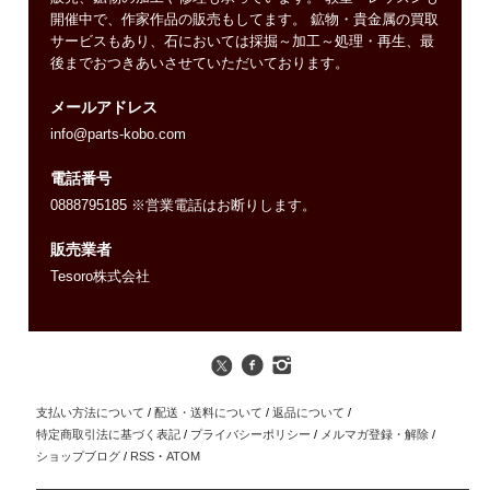
開催中で、作家作品の販売もしてます。 鉱物・貴金属の買取
サービスもあり、石においては採掘～加工～処理・再生、最
後までおつきあいさせていただいております。
メールアドレス
info@parts-kobo.com
電話番号
0888795185 ※営業電話はお断りします。
販売業者
Tesoro株式会社
支払い方法について
/
配送・送料について
/
返品について
/
特定商取引法に基づく表記
/
プライバシーポリシー
/
メルマガ登録・解除
/
ショップブログ
/
RSS
・
ATOM