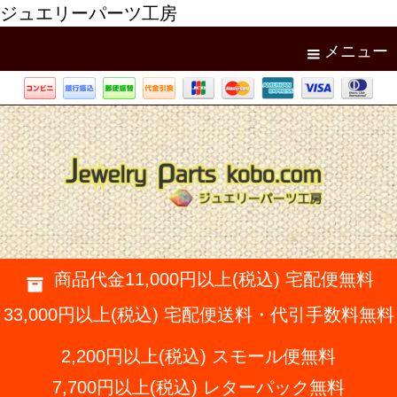
ジュエリーパーツ工房
メニュー
商品代金11,000円以上(税込) 宅配便無料
33,000円以上(税込) 宅配便送料・代引手数料無料
2,200円以上(税込) スモール便無料
7,700円以上(税込) レターパック無料