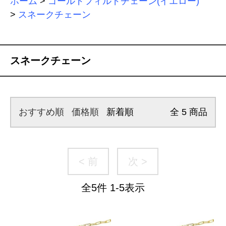
ホーム
>
ゴールドフィルドチェーン(イエロー)
>
スネークチェーン
スネークチェーン
おすすめ順
価格順
新着順
全
5
商品
< 前
次 >
全
5
件
1
-
5
表示