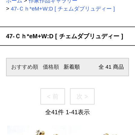
ホーム
>
作家作品ギャラリー
>
47-Ｃｈ*eM+W:D [ チェムダブリュディー ]
47-Ｃｈ*eM+W:D [ チェムダブリュディー ]
おすすめ順
価格順
新着順
全
41
商品
< 前
次 >
全
41
件
1
-
41
表示