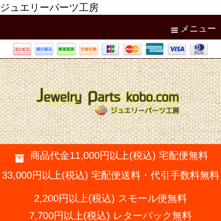
ジュエリーパーツ工房
メニュー
商品代金11,000円以上(税込) 宅配便無料
33,000円以上(税込) 宅配便送料・代引手数料無料
2,200円以上(税込) スモール便無料
7,700円以上(税込) レターパック無料