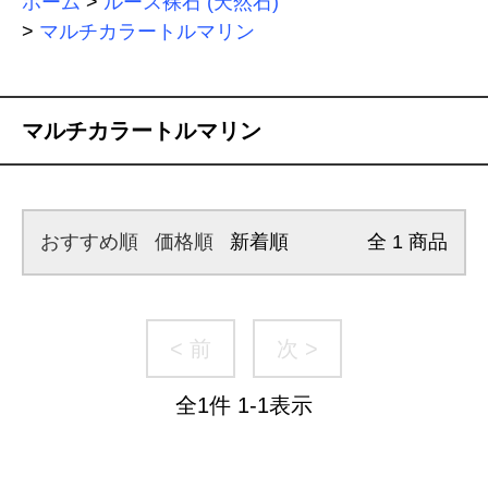
ホーム
>
ルース裸石 (天然石)
>
マルチカラートルマリン
マルチカラートルマリン
おすすめ順
価格順
新着順
全
1
商品
< 前
次 >
全
1
件
1
-
1
表示