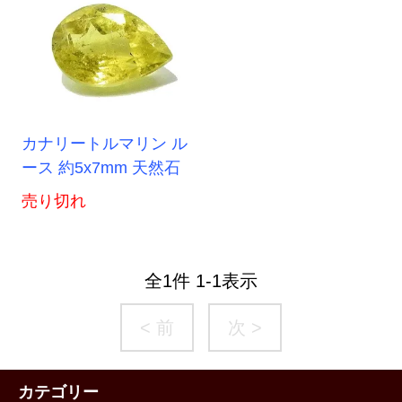
カナリートルマリン ル
ース 約5x7mm 天然石
売り切れ
全
1
件
1
-
1
表示
< 前
次 >
カテゴリー