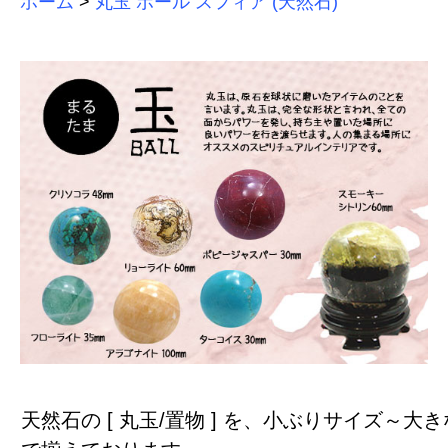
ホーム
>
丸玉 ボール スフィア (天然石)
天然石の [ 丸玉/置物 ] を、小ぶりサイズ～大