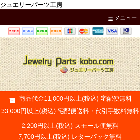
ジュエリーパーツ工房
メニュー
商品代金11,000円以上(税込) 宅配便無料
33,000円以上(税込) 宅配便送料・代引手数料無料
2,200円以上(税込) スモール便無料
7,700円以上(税込) レターパック無料