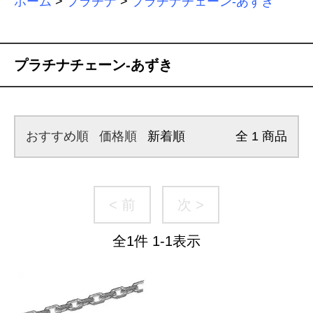
ホーム
>
プラチナ
>
プラチナチェーン-あずき
プラチナチェーン-あずき
おすすめ順
価格順
新着順
全
1
商品
< 前
次 >
全
1
件
1
-
1
表示