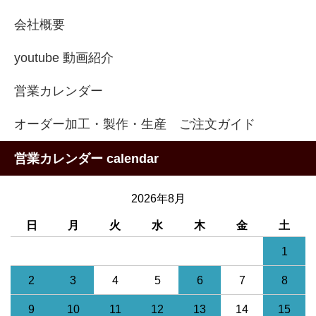
会社概要
youtube 動画紹介
営業カレンダー
オーダー加工・製作・生産 ご注文ガイド
営業カレンダー calendar
2026年8月
日
月
火
水
木
金
土
1
2
3
4
5
6
7
8
9
10
11
12
13
14
15