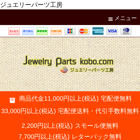
ジュエリーパーツ工房
メニュー
商品代金11,000円以上(税込) 宅配便無料
33,000円以上(税込) 宅配便送料・代引手数料無料
2,200円以上(税込) スモール便無料
7,700円以上(税込) レターパック無料