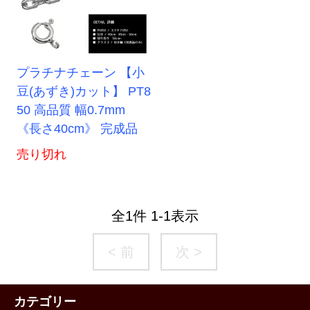
プラチナチェーン 【小
豆(あずき)カット】 PT8
50 高品質 幅0.7mm
《長さ40cm》 完成品
売り切れ
全
1
件
1
-
1
表示
< 前
次 >
カテゴリー