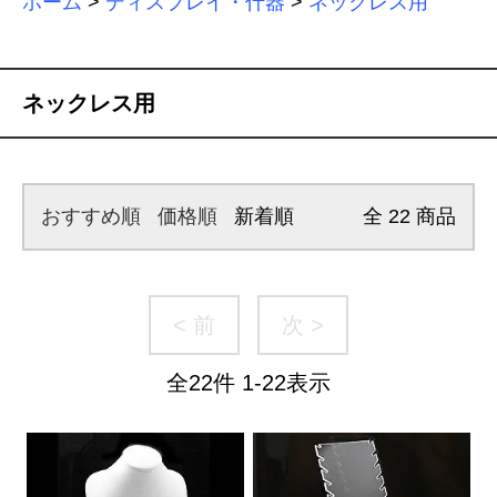
ホーム
>
ディスプレイ・什器
>
ネックレス用
ネックレス用
おすすめ順
価格順
新着順
全
22
商品
< 前
次 >
全
22
件
1
-
22
表示