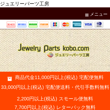
ジュエリーパーツ工房
メニュー
商品代金11,000円以上(税込) 宅配便無料
33,000円以上(税込) 宅配便送料・代引手数料無料
2,200円以上(税込) スモール便無料
7,700円以上(税込) レターパック無料