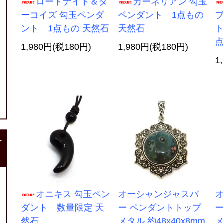
ロードナイト＆タ
カーネリアン 勾玉
ーコイズ 勾玉ペンダ
ペンダント 1点もの
ント 1点もの 天然石
天然石
ト
点
1,980円(税180円)
1,980円(税180円)
1
r
オニキス 勾玉ペン
オーシャンジャスパ
ダント 数量限定 天
ー ペンダントトップ
然石
メタル 約48x40x8mm
メ