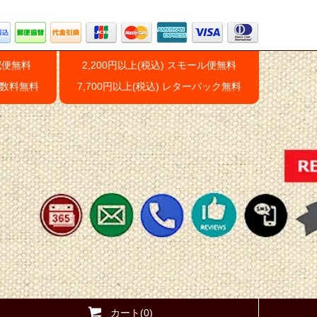
配便無料
2,200円以上(税込) スモール便無料
手数料無料
7,700円以上(税込) レターパック無料
カート(0)