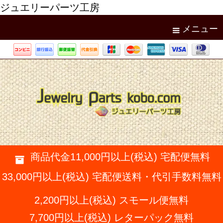
ジュエリーパーツ工房
メニュー
商品代金11,000円以上(税込) 宅配便無料
33,000円以上(税込) 宅配便送料・代引手数料無料
2,200円以上(税込) スモール便無料
7,700円以上(税込) レターパック無料