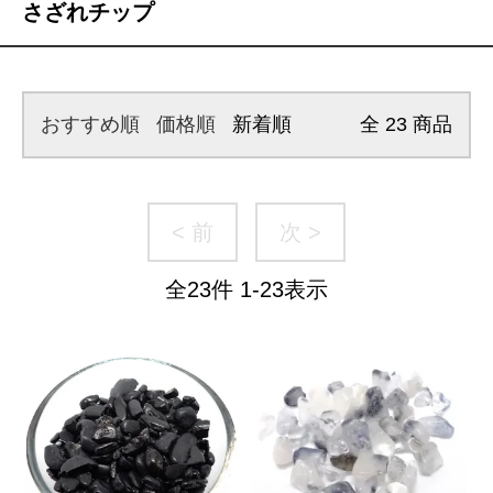
さざれチップ
おすすめ順
価格順
新着順
全
23
商品
< 前
次 >
全
23
件
1
-
23
表示