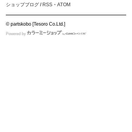
ショップブログ
/
RSS
・
ATOM
© partskobo [Tesoro Co.Ltd.]
Powered by