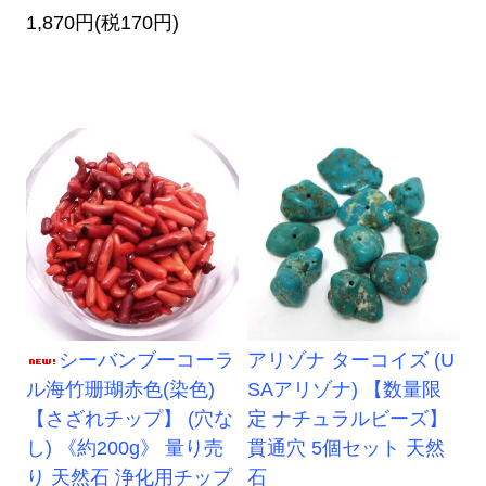
1,870円(税170円)
シーバンブーコーラ
アリゾナ ターコイズ (U
ル海竹珊瑚赤色(染色)
SAアリゾナ) 【数量限
【さざれチップ】 (穴な
定 ナチュラルビーズ】
し) 《約200g》 量り売
貫通穴 5個セット 天然
り 天然石 浄化用チップ
石