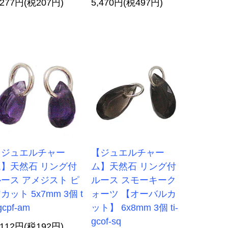
,277円(税207円)
5,470円(税497円)
【ジュエルチャー
【ジュエルチャー
ム】天然石 リング付
ム】天然石 リング付
ース アメジスト ピ
ルース スモーキーク
カット 5x7mm 3個 t
ォーツ 【オーバルカ
-gcpf-am
ット】 6x8mm 3個 ti-
gcof-sq
,112円(税192円)