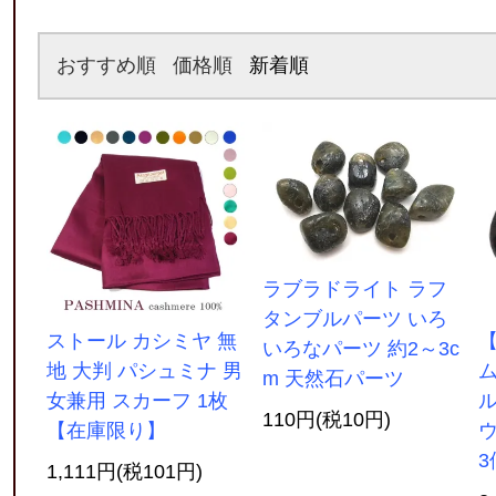
おすすめ順
価格順
新着順
ラブラドライト ラフ
タンブルパーツ いろ
ストール カシミヤ 無
いろなパーツ 約2～3c
地 大判 パシュミナ 男
m 天然石パーツ
女兼用 スカーフ 1枚
ル
110円(税10円)
【在庫限り】
ウ
3個
1,111円(税101円)