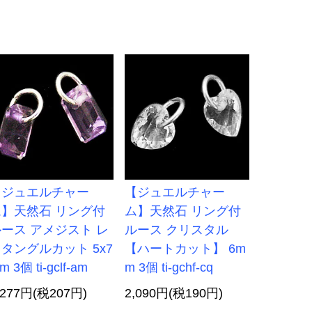
【ジュエルチャー
【ジュエルチャー
ム】天然石 リング付
ム】天然石 リング付
ース アメジスト レ
ルース クリスタル
タングルカット 5x7
【ハートカット】 6m
m 3個 ti-gclf-am
m 3個 ti-gchf-cq
,277円(税207円)
2,090円(税190円)