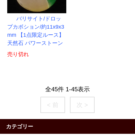
バリサイト/ドロッ
プカボション/約11x9x3
mm 【1点限定ルース】
天然石 パワーストーン
売り切れ
全
45
件
1
-
45
表示
< 前
次 >
カテゴリー