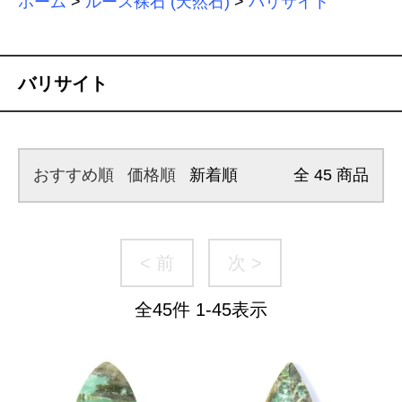
ホーム
>
ルース裸石 (天然石)
>
バリサイト
バリサイト
おすすめ順
価格順
新着順
全
45
商品
< 前
次 >
全
45
件
1
-
45
表示