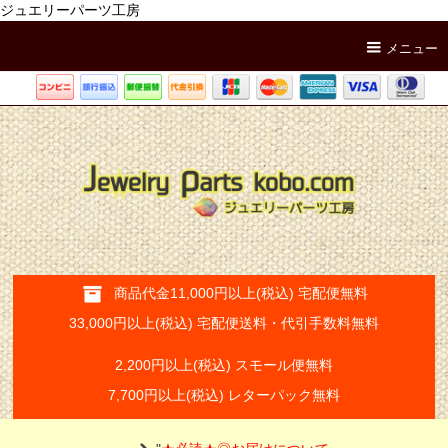
ジュエリーパーツ工房
メニュー
商品代金11,000円以上(税込) 宅配便無料
33,000円以上(税込) 宅配便送料・代引手数料無料
2,200円以上(税込) スモール便無料
7,700円以上(税込) レターパック無料