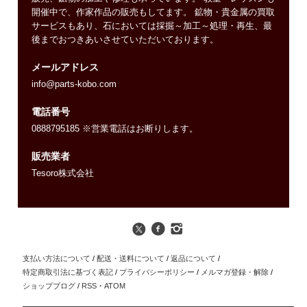
開催中で、作家作品の販売もしてます。 鉱物・貴金属の買取
サービスもあり、石においては採掘～加工～処理・再生、最
後までおつきあいさせていただいております。
メールアドレス
info@parts-kobo.com
電話番号
0888795185 ※営業電話はお断りします。
販売業者
Tesoro株式会社
支払い方法について
/
配送・送料について
/
返品について
/
特定商取引法に基づく表記
/
プライバシーポリシー
/
メルマガ登録・解除
/
ショップブログ
/
RSS
・
ATOM