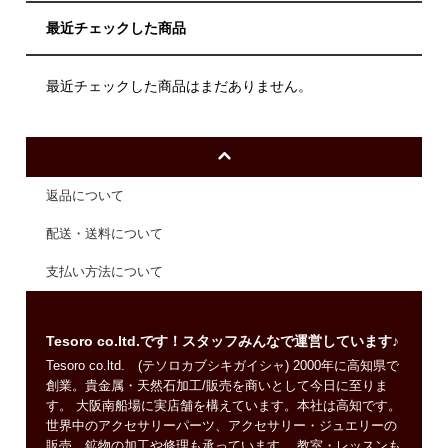
最近チェックした商品
最近チェックした商品はまだありません。
返品について
配送・送料について
支払い方法について
Tesoro co.ltd.です！スタッフみんなで運営しています♪
Tesoro co.ltd. (テソロカブシキガイシャ) 2000年に高知県で
創業。貴金属・天然石加工/販売を商いとして今日に至りま
す。 大阪南船場に実店舗を構えています。本社は高知です。
世界中のアクセサリーパーツ、アクセサリー・ジュエリーの
販売、鉱物の加工や修理も承っています。 教室・レッスンも