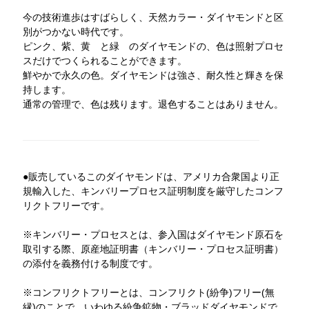
今の技術進歩はすばらしく、天然カラー・ダイヤモンドと区
別がつかない時代です。
ピンク、紫、黄 と緑 のダイヤモンドの、色は照射プロセ
スだけでつくられることができます。
鮮やかで永久の色。ダイヤモンドは強さ、耐久性と輝きを保
持します。
通常の管理で、色は残ります。退色することはありません。
●販売しているこのダイヤモンドは、アメリカ合衆国より正
規輸入した、キンバリープロセス証明制度を厳守したコンフ
リクトフリーです。
※キンバリー・プロセスとは、参入国はダイヤモンド原石を
取引する際、原産地証明書（キンバリー・プロセス証明書）
の添付を義務付ける制度です。
※コンフリクトフリーとは、コンフリクト(紛争)フリー(無
縁)のことで、いわゆる紛争鉱物・ブラッドダイヤモンドで