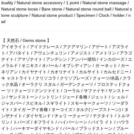
ituality / Natural stone accessory / 1 point / Natural stone massage /
Natural stone loose / Bare stone / Natural stone round ball / Natural s
tone sculpture / Natural stone product / Specimen / Clock / holder / n
ail
【 天然石 / Gems stone 】
アイオライト / アイドクレース / アクアマリン / アゲート / アズライ
ト / アパタイト / アヴェンチュリン / アメジスト / アメトリン / アラゴ
ナイト / アマゾナイト / アンデシン / アンバー琥珀 / インカローズ / エ
メラルド / オニキス / オパール / オブシディアン / ガ ーネット / カー
ネリアン / カイヤナイト / カオリナイト / カルサイト / カルセドニー /
キ ャストライト / クリソコラ / クリソプレーズ / クォーツ/水晶 / クラ
ック水晶 / オーラクリ スタル / ガーデンクォーツ / フロステッドクォ
ー ツ / クォーツ / クンツァイト / コーラル / サファイヤ / サンストー
ン / サンドストーン / シトリン / ジェード各種 / ジェット / シ ェル /
ジャスパー / スピネル / スギライト / スモーキークォーツ / ソーダラ
イト / タイガ ーアイ各種 / ターコイズ / タルク(ソープストーン) / タ
ンザナイト / ダイヤモンド / チェリ ークォーツ / テクタイト / トルマ
リン / トパーズ / ネフライト / ハイパーシーン / パイラ イト / ハウラ
イト / ハーキマーダイヤモンド / パール / ブラッドストーン / ブルー