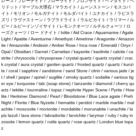
レース / プレーナイト / フローライト / ブロンザイト / ヘマタイト / ペ
リドット / マーブル大理石 / マラカイト / ムーンストーン / モスコバ
イト / モリオン / モルガナイト / モルダバイト / ユナカイト / ラピスラ
ズリ / ラヴァストーン / ラブラドライト / ラルビカイト / ラリマー / ル
ビー / ルビーインゾイサイト / レモンクオーツ / ルチルクォーツ / ロ
ーズクォーツ / ロー ドナイト / Iolite / Aid Crace / Aquamarine / Agate
Light / Apatite / Aventurine / Amethyst / Ametrine / Aragonite / Amazon
ite / Amazonite / Andesin / Amber Rose / Inca rose / Emerald / Onyx /
Opal / Obsidian / Garnet / Carnelian / kayanite / kaolinite / calcite / ca
strite / chrysocola / chrysoprase / crystal quartz / quartz crystal / crac
k crystal / aura crystal / garden quartz / frosted quartz / quartz / kunzi
te / coral / sapphire / sandstone / sand Stone / citrin / various jade / je
t / shell / jasper / spinel / sugilite / smoky quartz / sodalite / various tig
er eye / turquoise / talc (soap stone) / tanzanite / diamond / cherry qu
artz / tektite / tourmaline / topaz / nephrite Hyper Scene / Pyrite / How
lite / Herkimer Diamond / Pearl / Bloodstone / Blue Lace agate / Preh
Night / Florite / Blue Nyzeite / hematite / peridot / marble marble / mal
achite / moscovite / morionite / mordabite / morunabite / unachite / la
pis lazuli / lava stone / labradorite / larvichite / larymar / ruby / ruby in
zosoite / lemon quartz / rutile quartz / rose quartz / London blue topa
z