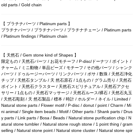
old parts / Gold chain
【 プラチナパーツ / Platinum parts 】
プラチナパーツ / プラチナパーツ / プラチナチェーン / Platinum parts
/ Platinum findings / Platinum chain
【 天然石 / Gem stone kind of Shapes 】
限定もの / 天然石パーツ / お花モチーフ / P-disc/ドーナツ / ポイント /
チャーム / ミニ動物 / 単品ビーズ / モチーフ / その他パーツ / シャンク
パーツ / ドゥルージーパーツ / リンクパーツ / ボサ / 数珠 / 天然石浄化
チップ / 天然石タンブル / 天 然石原石 / 1点もの / グラム売り / 天然石
ポイント / 天然石クラスター / 天然石スピリチュアル / 天然石アクセ
サリー / 1点もの / 天然石マッサージ / 天然石ルース/裸石 / 天然石丸玉
/ 天然石彫刻 / 天 然石製品 / 標本 / 時計 / ホルダー / ネイル / Limited /
Natural stone parts / Flower motif / P-disc / donut / point / Charm / Mi
ni animal / Single item beads / Motif / Other parts / Shank parts / Drus
y parts / Link parts / Bosa / Beads / Natural stone purification chip / N
atural stone tumbler / Natural stone rough stone / 1 point thing / gram
selling / Natural stone point / Natural stone cluster / Natural stone spir