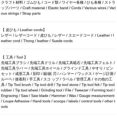
クラフト材料 / ゴムひも / コード類 / ワイヤー各種 / ひも各種 / ストラ
ップパーツ / Craft material / Elastic band / Cords / Various wires / Vari
ous strings / Strap parts
【 皮ひも / Leather cords】
レザー / レザーコード / 皮ひも / レザー / スエードコード / Leather / l
eather cord / Thong / leather / Suede cords
【 工具 / Tool 】
先端工具ブラシ / 先端工具ドリル / 先端工具砥石 / 先端工具フェルト /
先端工具ラバ ー / 先端工具ホイール / グラインド工具 / やすり / ピン
セット / 成形工具 / 刻印 / 鋸/鋸 刃 / ハンマー / ワックス / ゲージ計測 /
ルーペ / 接着剤 / 手工具 / スコ ップ / ラベル / 管理工具 / その他の工
具 / Tip Tool brush / Tip tool drill / Tip tool stone / Tip tool felt / Tip tool
rubber / Tip tool wheel / Grinding tool / File / Tweezer / Forming tool /
Engraving / Saw / Saw blade / Hammer / Wax / Gauge measurement
/ Loupe Adhesive / Hand tools / scoops / labels / control tools / other t
ools