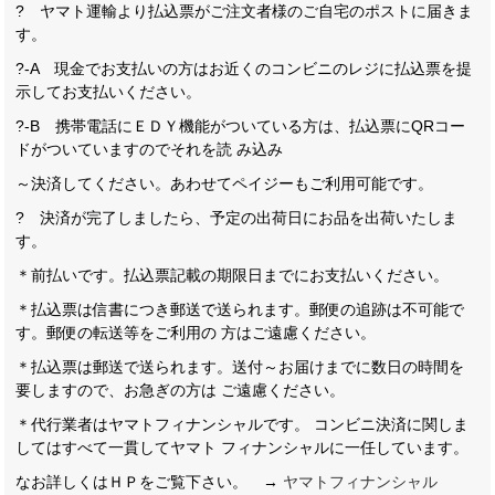
? ヤマト運輸より払込票がご注文者様のご自宅のポストに届きま
す。
?-A 現金でお支払いの方はお近くのコンビニのレジに払込票を提
示してお支払いください。
?-B 携帯電話にＥＤＹ機能がついている方は、払込票にQRコー
ドがついていますのでそれを読 み込み
～決済してください。あわせてペイジーもご利用可能です。
? 決済が完了しましたら、予定の出荷日にお品を出荷いたしま
す。
＊前払いです。払込票記載の期限日までにお支払いください。
＊払込票は信書につき郵送で送られます。郵便の追跡は不可能で
す。郵便の転送等をご利用の 方はご遠慮ください。
＊払込票は郵送で送られます。送付～お届けまでに数日の時間を
要しますので、お急ぎの方は ご遠慮ください。
＊代行業者はヤマトフィナンシャルです。 コンビニ決済に関しま
してはすべて一貫してヤマト フィナンシャルに一任しています。
なお詳しくはＨＰをご覧下さい。 →
ヤマトフィナンシャル