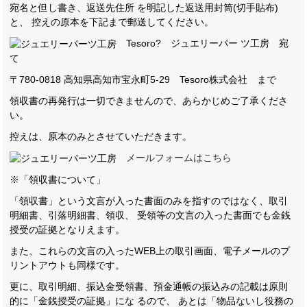
宛名と但し書き、返送先住所 を明記した返送用封筒(切手貼布)
と、 控えの原本を下記まで郵送してください。
Tesoro? ジュエリーパー ツ工房 宛
て
〒780-0818 高知県高知市宝永町5-29 Tesoro株式会社 まで
領収書の再発行は一切できませんので、あらかじめご了承くださ
い。
控えは、原本のみとさせていただきます。
メールフォームはこちら
※「領収書について」
「領収書」という文言が入った書面のみを指すのではなく、取引
明細書、引落明細書、領収、 受領等の文言の入った書面でも金銭
授受の証拠となりえます。
また、これらの文言の入ったWEB上の取引画面、電子メールのプ
リントアウトも同様です。
更に、取引明細、振込金受領書、預金通帳の振込みの記載は原則
的に「金銭授受の証拠」にな るので、 あとは「物品ないし役務の