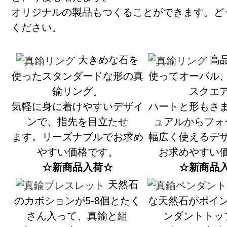
オリジナルの製品もつくることができます。ど
ください。
大きめな石を
高
使ったスタンダードな形の真
使ってオーバル
鍮リング。
スクエ
気軽に身に着けやすいデザイ
ハートと形もさ
ンで、指先を目立たせ
ュアルからフォ
ます。リーズナブルでお求め
幅広く使えるデ
やすい価格です。
お求めやすい
☆新商品入荷☆
☆新商品
天然石
のカボションが5-8個とたく
な天然石がポイ
さん入って、真鍮と組
ンダントトッ