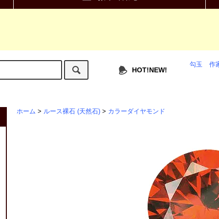
勾玉
作
HOT!NEW!
ホーム
>
ルース裸石 (天然石)
>
カラーダイヤモンド