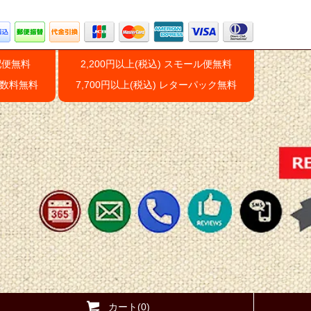
配便無料
2,200円以上(税込) スモール便無料
手数料無料
7,700円以上(税込) レターパック無料
カート(0)