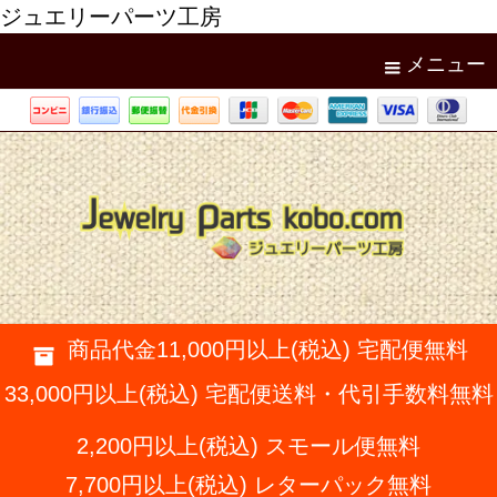
ジュエリーパーツ工房
メニュー
商品代金11,000円以上(税込) 宅配便無料
33,000円以上(税込) 宅配便送料・代引手数料無料
2,200円以上(税込) スモール便無料
7,700円以上(税込) レターパック無料