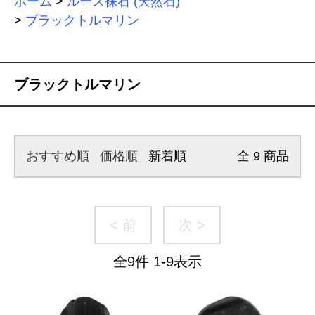
ホーム
>
ルース裸石 (天然石)
>
ブラックトルマリン
ブラックトルマリン
おすすめ順
価格順
新着順
全
9
商品
< 前
次 >
全
9
件
1
-
9
表示