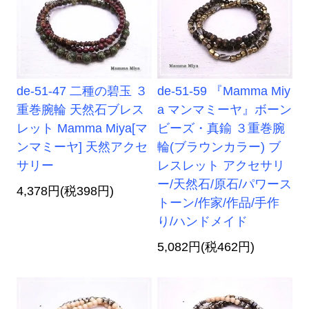
de-51-47 二種の碧玉 ３
de-51-59 『Mamma Miy
重巻腕輪 天然石ブレス
a マンマミーヤ』ボーン
レット Mamma Miya[マ
ビーズ・真鍮 ３重巻腕
ンマミーヤ] 天然アクセ
輪(ブラウンカラー) ブ
サリー
レスレット アクセサリ
ー/天然石/原石/パワース
4,378円(税398円)
トーン/作家/作品/手作
り/ハンドメイド
5,082円(税462円)