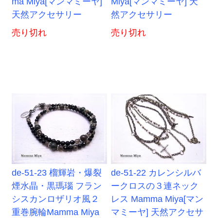
ma Miya[マンマミーヤ]
Miya[マンマミーヤ] 天
天然アクセサリー
然アクセサリー
売り切れ
売り切れ
de-51-23 榴輝岩・爆裂
de-51-22 カレンシルバ
煙水晶・黒瑪瑙 フラン
ークロスの３連ネック
シスカンロザリオ風２
レス Mamma Miya[マン
重巻腕輪Mamma Miya
マミーヤ] 天然アクセサ