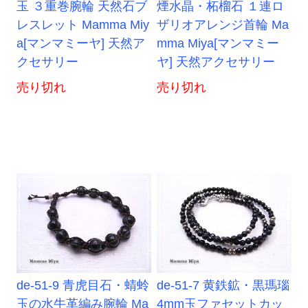
玉 ３重巻腕輪 天然石ブ
煙水晶・柘榴石 １連ロ
レスレット Mamma Miy
ザリオアレンジ首輪 Ma
a[マンマミーヤ] 天然ア
mma Miya[マンマミー
クセサリー
ヤ] 天然アクセサリー
売り切れ
売り切れ
de-51-9 青虎目石・蜻蛉
de-51-7 黄鉄鉱・黒瑪瑙
玉の水牛革編み腕輪 Ma
4mm玉ファセットカッ