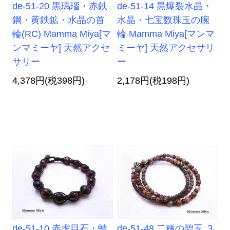
de-51-20 黒瑪瑙・赤鉄
de-51-14 黒爆裂水晶・
鋼・黄鉄鉱・水晶の首
水晶・七宝数珠玉の腕
輪(RC) Mamma Miya[マ
輪 Mamma Miya[マンマ
ンマミーヤ] 天然アクセ
ミーヤ] 天然アクセサリ
サリー
ー
4,378円(税398円)
2,178円(税198円)
de-51-10 赤虎目石・蜻
de-51-48 二種の碧玉 ３