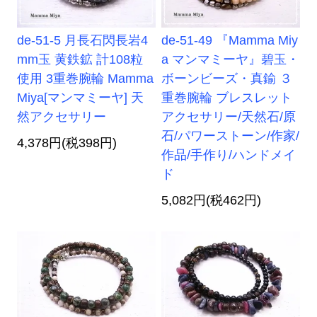
de-51-5 月長石閃長岩4
de-51-49 『Mamma Miy
mm玉 黄鉄鉱 計108粒
a マンマミーヤ』碧玉・
使用 3重巻腕輪 Mamma
ボーンビーズ・真鍮 ３
Miya[マンマミーヤ] 天
重巻腕輪 ブレスレット
然アクセサリー
アクセサリー/天然石/原
石/パワーストーン/作家/
4,378円(税398円)
作品/手作り/ハンドメイ
ド
5,082円(税462円)