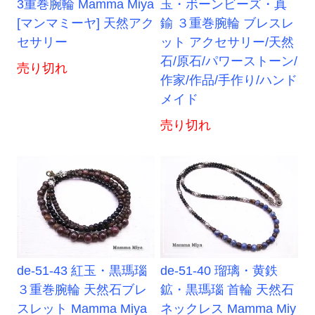
3重巻腕輪 Mamma Miya
玉・ボーンビーズ・真
[マンマミーヤ] 天然アク
鍮 ３重巻腕輪 ブレスレ
セサリー
ット アクセサリー/天然
石/原石/パワーストーン/
売り切れ
作家/作品/手作り/ハンド
メイド
売り切れ
de-51-43 紅玉・黒瑪瑙
de-51-40 瑠璃・黄鉄
３重巻腕輪 天然石ブレ
鉱・黒瑪瑙 首輪 天然石
スレット Mamma Miya
ネックレス Mamma Miy