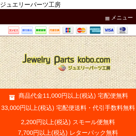
ジュエリーパーツ工房
メニュー
商品代金11,000円以上(税込) 宅配便無料
33,000円以上(税込) 宅配便送料・代引手数料無料
2,200円以上(税込) スモール便無料
7,700円以上(税込) レターパック無料