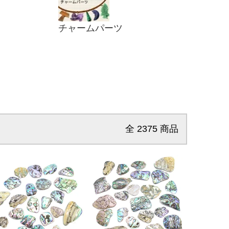
チャームパーツ
全
2375
商品