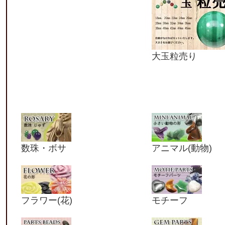
大玉粒売り
数珠・ボサ
アニマル(動物)
フラワー(花)
モチーフ