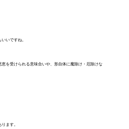
もいいですね。
。
恩恵を受けられる意味合いや、形自体に魔除け・厄除けな
。
あります。