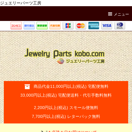
ジュエリーパーツ工房
メニュー
商品代金11,000円以上(税込) 宅配便無料
33,000円以上(税込) 宅配便送料・代引手数料無料
2,200円以上(税込) スモール便無料
7,700円以上(税込) レターパック無料