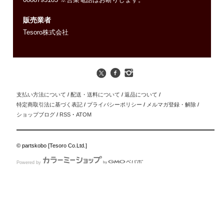
0888795185 ※営業電話はお断りします。
販売業者
Tesoro株式会社
支払い方法について
/
配送・送料について
/
返品について
/
特定商取引法に基づく表記
/
プライバシーポリシー
/
メルマガ登録・解除
/
ショップブログ
/
RSS
・
ATOM
© partskobo [Tesoro Co.Ltd.]
Powered by