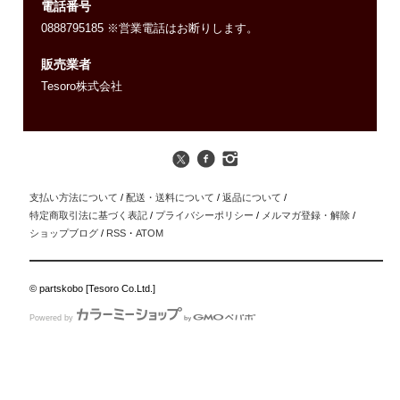
電話番号
0888795185 ※営業電話はお断りします。
販売業者
Tesoro株式会社
支払い方法について
/
配送・送料について
/
返品について
/
特定商取引法に基づく表記
/
プライバシーポリシー
/
メルマガ登録・解除
/
ショップブログ
/
RSS
・
ATOM
© partskobo [Tesoro Co.Ltd.]
Powered by