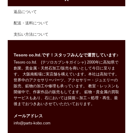
返品について
配送・送料について
支払い方法について
Tesoro co.ltd.です！スタッフみんなで運営しています♪
Tesoro co.ltd. (テソロカブシキガイシャ) 2000年に高知県で
創業。貴金属・天然石加工/販売を商いとして今日に至りま
す。 大阪南船場に実店舗を構えています。本社は高知です。
世界中のアクセサリーパーツ、アクセサリー・ジュエリーの
販売、鉱物の加工や修理も承っています。 教室・レッスンも
開催中で、作家作品の販売もしてます。 鉱物・貴金属の買取
サービスもあり、石においては採掘～加工～処理・再生、最
後までおつきあいさせていただいております。
メールアドレス
info@parts-kobo.com