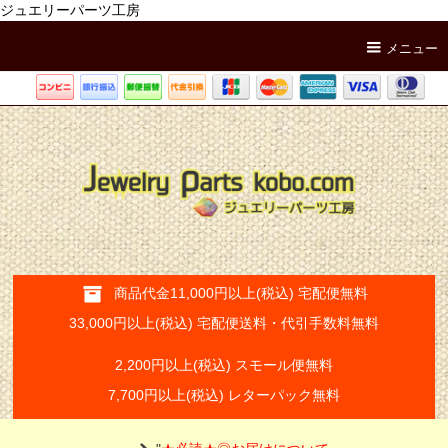
ジュエリーパーツ工房
メニュー
商品代金11,000円以上(税込) 宅配便無料
33,000円以上(税込) 宅配便送料・代引手数料無料
2,200円以上(税込) スモール便無料
7,700円以上(税込) レターパック無料