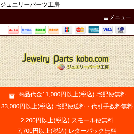
ジュエリーパーツ工房
メニュー
商品代金11,000円以上(税込) 宅配便無料
33,000円以上(税込) 宅配便送料・代引手数料無料
2,200円以上(税込) スモール便無料
7,700円以上(税込) レターパック無料