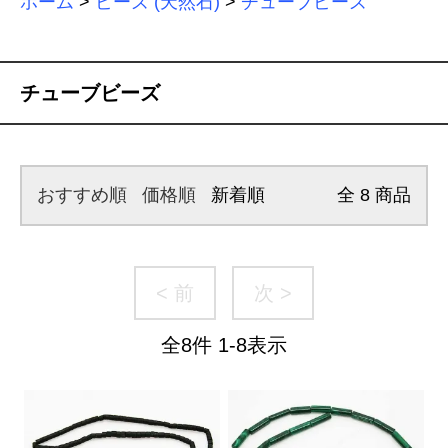
ホーム
>
ビーズ (天然石)
>
チューブビーズ
チューブビーズ
おすすめ順
価格順
新着順
全
8
商品
< 前
次 >
全
8
件
1
-
8
表示