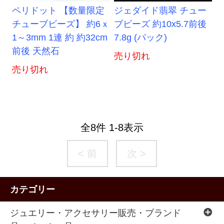
ペリドット 【数量限定
ジェダイド翡翠 チュー
チューブビーズ】 約6ｘ
ブビーズ 約10x5.7前後
1～3mm 1連 約 約32cm
7.8g (パック)
前後 天然石
売り切れ
売り切れ
全
8
件
1
-
8
表示
< 前
次 >
カテゴリー
ジュエリー・アクセサリー販売・ブランド