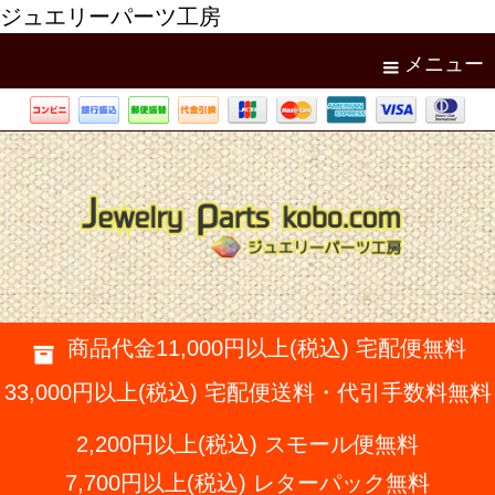
ジュエリーパーツ工房
メニュー
商品代金11,000円以上(税込) 宅配便無料
33,000円以上(税込) 宅配便送料・代引手数料無料
2,200円以上(税込) スモール便無料
7,700円以上(税込) レターパック無料