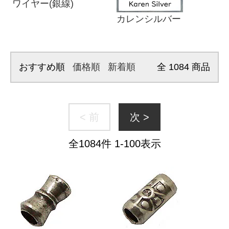
ワイヤー(銀線)
カレンシルバー
おすすめ順
価格順
新着順
全
1084
商品
< 前
次 >
全
1084
件
1
-
100
表示