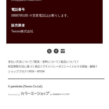
電話番号
0888795185 ※営業電話はお断りします。
販売業者
Tesoro株式会社
支払い方法について
/
配送・送料について
/
返品について
/
特定商取引法に基づく表記
/
プライバシーポリシー
/
メルマガ登録・解除
/
ショップブログ
/
RSS
・
ATOM
© partskobo [Tesoro Co.Ltd.]
Powered by