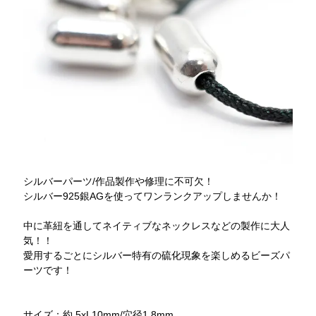
シルバーパーツ/作品製作や修理に不可欠！
シルバー925銀AGを使ってワンランクアップしませんか！
中に革紐を通してネイティブなネックレスなどの製作に大人
気！！
愛用するごとにシルバー特有の硫化現象を楽しめるビーズパ
ーツです！
サイズ：約 5xL10mm/穴径1.8mm