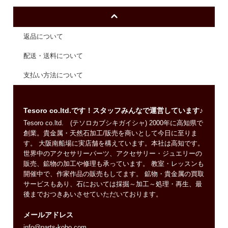
返品について
配送・送料について
支払い方法について
Tesoro co.ltd.です！スタッフみんなで運営しています♪
Tesoro co.ltd. (テソロカブシキガイシャ) 2000年に高知県で
創業。貴金属・天然石加工/販売を商いとして今日に至りま
す。 大阪南船場に実店舗を構えています。本社は高知です。
世界中のアクセサリーパーツ、アクセサリー・ジュエリーの
販売、鉱物の加工や修理も承っています。 教室・レッスンも
開催中で、作家作品の販売もしてます。 鉱物・貴金属の買取
サービスもあり、石においては採掘～加工～処理・再生、最
後までおつきあいさせていただいております。
メールアドレス
info@parts-kobo.com