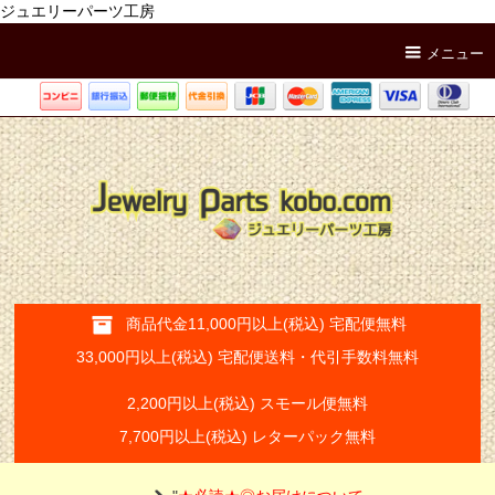
ジュエリーパーツ工房
メニュー
商品代金11,000円以上(税込) 宅配便無料
33,000円以上(税込) 宅配便送料・代引手数料無料
2,200円以上(税込) スモール便無料
7,700円以上(税込) レターパック無料