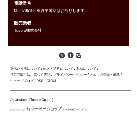
電話番号
0888795185 ※営業電話はお断りします。
販売業者
Tesoro株式会社
支払い方法について
/
配送・送料について
/
返品について
/
特定商取引法に基づく表記
/
プライバシーポリシー
/
メルマガ登録・解除
/
ショップブログ
/
RSS
・
ATOM
© partskobo [Tesoro Co.Ltd.]
Powered by