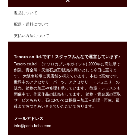
返品について
配送・送料について
支払い方法について
Tesoro co.ltd.です！スタッフみんなで運営しています♪
Tesoro co.ltd. (テソロカブシキガイシャ) 2000年に高知県で
創業。貴金属・天然石加工/販売を商いとして今日に至りま
す。 大阪南船場に実店舗を構えています。本社は高知です。
世界中のアクセサリーパーツ、アクセサリー・ジュエリーの
販売、鉱物の加工や修理も承っています。 教室・レッスンも
開催中で、作家作品の販売もしてます。 鉱物・貴金属の買取
サービスもあり、石においては採掘～加工～処理・再生、最
後までおつきあいさせていただいております。
メールアドレス
info@parts-kobo.com