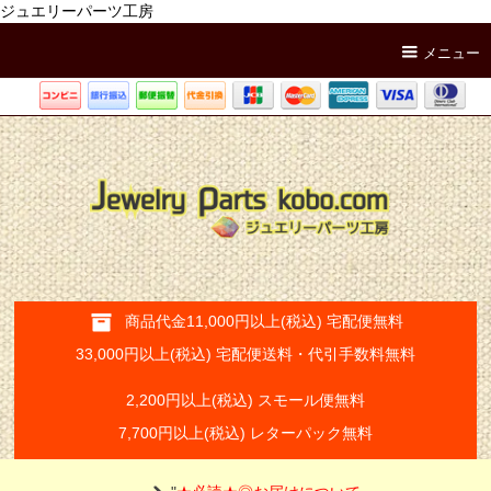
ジュエリーパーツ工房
メニュー
商品代金11,000円以上(税込) 宅配便無料
33,000円以上(税込) 宅配便送料・代引手数料無料
2,200円以上(税込) スモール便無料
7,700円以上(税込) レターパック無料