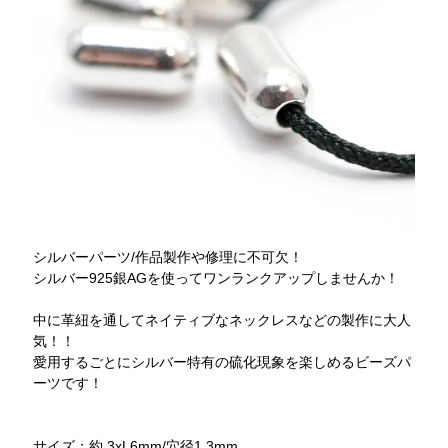
シルバーパーツ/作品製作や修理に不可欠！
シルバー925銀AGを使ってワンランクアップしませんか！
中に革紐を通してネイティブなネックレスなどの製作に大人
気！！
愛用するごとにシルバー特有の硫化現象を楽しめるビーズパ
ーツです！
サイズ：約 3xL6mm/穴径1.3mm