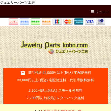
ジュエリーパーツ工房
メニュー
商品代金11,000円以上(税込) 宅配便無料
33,000円以上(税込) 宅配便送料・代引手数料無料
2,200円以上(税込) スモール便無料
7,700円以上(税込) レターパック無料