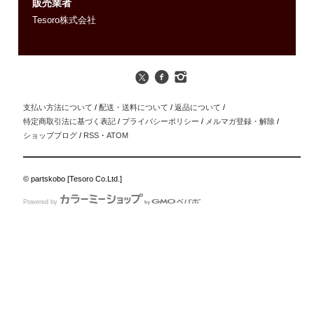
販売業者
Tesoro株式会社
支払い方法について
/
配送・送料について
/
返品について
/
特定商取引法に基づく表記
/
プライバシーポリシー
/
メルマガ登録・解除
/
ショップブログ
/
RSS
・
ATOM
© partskobo [Tesoro Co.Ltd.]
Powered by