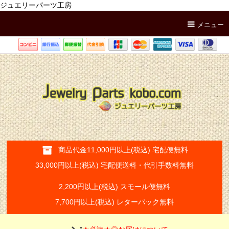
ジュエリーパーツ工房
メニュー
商品代金11,000円以上(税込) 宅配便無料
33,000円以上(税込) 宅配便送料・代引手数料無料
2,200円以上(税込) スモール便無料
7,700円以上(税込) レターパック無料