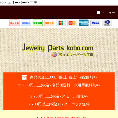
ジュエリーパーツ工房
メニュー
商品代金11,000円以上(税込) 宅配便無料
33,000円以上(税込) 宅配便送料・代引手数料無料
2,200円以上(税込) スモール便無料
7,700円以上(税込) レターパック無料