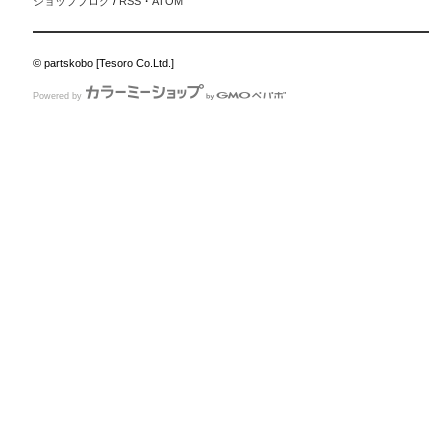
ショップブログ
/
RSS
・
ATOM
© partskobo [Tesoro Co.Ltd.]
Powered by