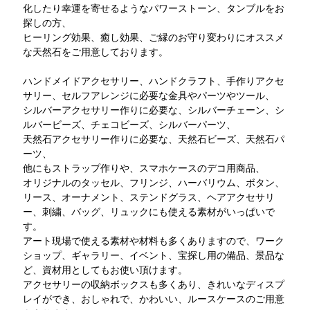
化したり幸運を寄せるようなパワーストーン、タンブルをお
探しの方、
ヒーリング効果、癒し効果、ご縁のお守り変わりにオススメ
な天然石をご用意しております。
ハンドメイドアクセサリー、ハンドクラフト、手作りアクセ
サリー、セルフアレンジに必要な金具やパーツやツール、
シルバーアクセサリー作りに必要な、シルバーチェーン、シ
ルバービーズ、チェコビーズ、シルバーパーツ、
天然石アクセサリー作りに必要な、天然石ビーズ、天然石パ
ーツ、
他にもストラップ作りや、スマホケースのデコ用商品、
オリジナルのタッセル、フリンジ、ハーバリウム、ボタン、
リース、オーナメント、ステンドグラス、ヘアアクセサリ
ー、刺繍、バッグ、リュックにも使える素材がいっぱいで
す。
アート現場で使える素材や材料も多くありますので、ワーク
ショップ、ギャラリー、イベント、宝探し用の備品、景品な
ど、資材用としてもお使い頂けます。
アクセサリーの収納ボックスも多くあり、きれいなディスプ
レイができ、おしゃれで、かわいい、ルースケースのご用意